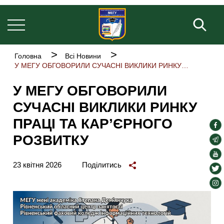
Основна
Перейти
навіґація
до
Пош
основного
вмісту
Рядок
Головна
Всі Новини
навіґації
У МЕГУ ОБГОВОРИЛИ СУЧАСНІ ВИКЛИКИ РИНКУ ПРАЦІ ТА КАР’ЄРНОГО РОЗВИТКУ
У МЕГУ ОБГОВОРИЛИ
СУЧАСНІ ВИКЛИКИ РИНКУ
ПРАЦІ ТА КАР’ЄРНОГО
soc
РОЗВИТКУ
lin
soc
lin
soc
23 квітня 2026
Поділитись
lin
soc
lin
soc
lin