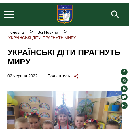
Основна
Перейти
навіґація
до
Пош
основного
вмісту
Рядок
Головна
Всі Новини
навіґації
УКРАЇНСЬКІ ДІТИ ПРАГНУТЬ МИРУ
УКРАЇНСЬКІ ДІТИ ПРАГНУТЬ
МИРУ
soc
02 червня 2022
Поділитись
lin
soc
lin
soc
lin
soc
lin
soc
lin