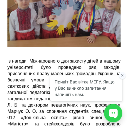
Із нагоди Міжнародного дня захисту дітей в нашому
університеті було проведено ряд заходів,
присвячених праву маленьких громадян України на
безпечні умови виховання та навчання. До
святкових дійств долучилися викладачі кафедри
загальної педагогіки та дошкільної освіти. Зокрема,
кандидатом педагогічних наук, доцентом Мельничук
Л. Б. та доктором педагогічних наук, професором
Марчук О. О. за сприяння студентів спеціальності
012 «Дошкільна освіта» рівня вищої освіти
«Магістр» та стейкхолдерів було розроблено