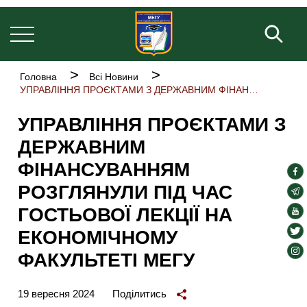
Основна
Перейти
навіґація
до
Пош
основного
вмісту
Рядок
Головна
Всі Новини
навіґації
УПРАВЛІННЯ ПРОЄКТАМИ З ДЕРЖАВНИМ ФІНАНСУВАННЯМ РОЗГЛЯНУЛИ ПІД ЧАС ГОСТЬОВОЇ ЛЕКЦІЇ НА ЕКОНОМІЧНОМУ ФАКУЛЬТЕТІ МЕГУ
УПРАВЛІННЯ ПРОЄКТАМИ З
ДЕРЖАВНИМ
ФІНАНСУВАННЯМ
soc
РОЗГЛЯНУЛИ ПІД ЧАС
lin
soc
lin
ГОСТЬОВОЇ ЛЕКЦІЇ НА
soc
lin
soc
ЕКОНОМІЧНОМУ
lin
soc
ФАКУЛЬТЕТІ МЕГУ
lin
19 вересня 2024
Поділитись