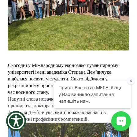
the
screen
reader
to
help
you
navigate
and
interact
with
the
Сьогодні у Міжнародному економіко-гуманітарному
content.
університеті імені академіка Степана Дем’янчука
відбулася посвята у студенти. Свято відбулося у
рекреаційному просторі відповідно до норм безпеки під
час воєнного стану.
Напутні слова новачки усіх факультетів почули від
президента, доктора педагогічних наук, професора
Анатолія Дем`янчука, який побажав наснаги в
опануванні професійних компетенцій.