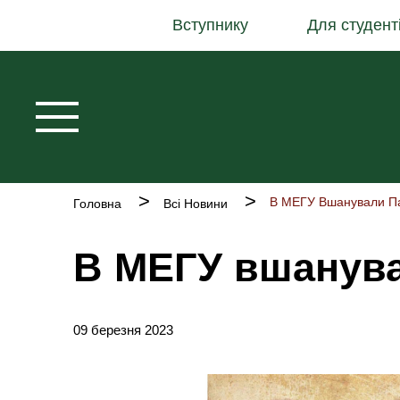
Основна
Перейти
Вступнику
Для студент
навіґація
до
основного
вмісту
Рядок
В МЕГУ Вшанували Па
Головна
Всі Новини
навіґації
В МЕГУ вшанува
09 березня 2023