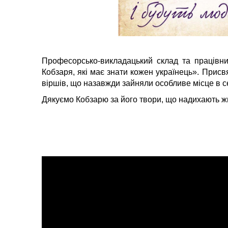
Професорсько-викладацький склад та працівни
Кобзаря, які має знати кожен українець». При
віршів, що назавжди зайняли особливе місце в с
Дякуємо Кобзарю за його твори, що надихають ж