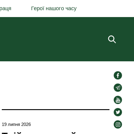
раця
Герої нашого часу
Пошук.
social-
links
social-
links
social-
links
social-
links
social-
19 липня 2026
links