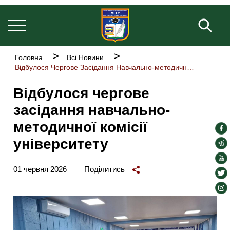
Основна
Перейти
навіґація
до
Пош
основного
вмісту
Рядок
Головна
Всі Новини
навіґації
Відбулося Чергове Засідання Навчально-методичної Комісії Університету
Відбулося чергове
засідання навчально-
методичної комісії
soc
університету
lin
soc
lin
soc
01 червня 2026
Поділитись
lin
soc
lin
soc
lin