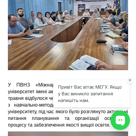
У ПВНЗ «Міжнародний економіко-гуманітарний
університет імені академіка Степана Дем’янчука» 26
травня відбулося чергове засідання постійної комісії
з навчально-методичної роботи при Вченій раді
університету, під час якого було розглянуто актуальні
питання планування та організації освітнього
процесу та забезпечення якості вищої освіти.