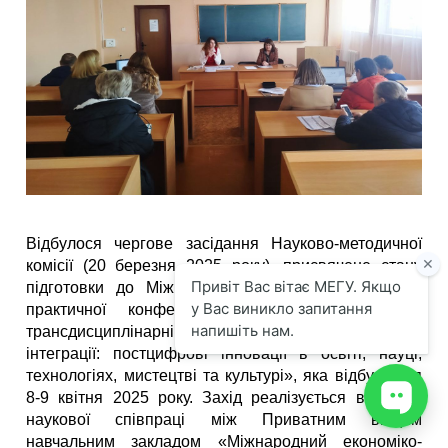
Відбулося чергове засідання Науково-методичної
комісії (20 березня 2025 року), присвячене стану
підготовки до Міжнародної студентської науково-
практичної конференції «Міждисциплінарні та
трансдисциплінарні підходи до європейської
інтеграції: постцифрові інновації в освіті, науці,
технологіях, мистецтві та культурі», яка відбудеться
8-9 квітня 2025 року. Захід реалізується в межах
наукової співпраці між Приватним вищим
навчальним закладом «Міжнародний економіко-