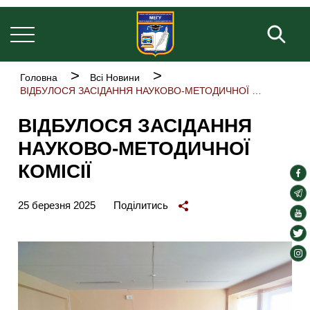
Основна
Перейти
навіґація
до
Пош
основного
вмісту
Рядок
Головна
Всі Новини
навіґації
ВІДБУЛОСЯ ЗАСІДАННЯ НАУКОВО-МЕТОДИЧНОЇ КОМІСІЇ
ВІДБУЛОСЯ ЗАСІДАННЯ
НАУКОВО-МЕТОДИЧНОЇ
КОМІСІЇ
soc
lin
soc
25 березня 2025
Поділитись
lin
soc
lin
soc
lin
soc
lin