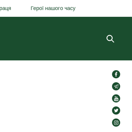
раця
Герої нашого часу
Пошук.
social-
links
social-
links
social-
links
social-
links
social-
links