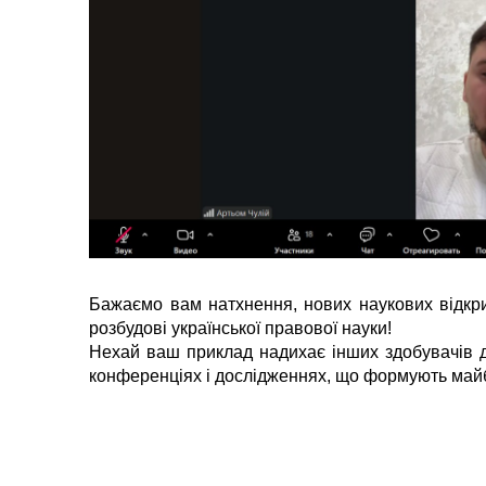
Бажаємо вам натхнення, нових наукових відкри
розбудові української правової науки!
Нехай ваш приклад надихає інших здобувачів д
конференціях і дослідженнях, що формують майб