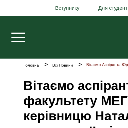
Основна
Перейти
Вступнику
Для студент
навіґація
до
основного
вмісту
Рядок
Головна
Всі Новини
навіґації
Вітаємо аспіра
факультету МЕГ
керівницю Ната