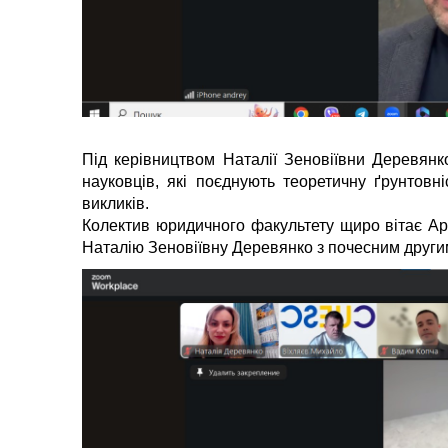
Під керівництвом Наталії Зеновіївни Деревян
науковців, які поєднують теоретичну ґрунтовн
викликів.
Колектив юридичного факультету щиро вітає Ар
Наталію Зеновіївну Деревянко з почесним другим