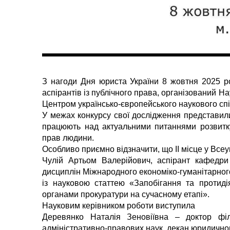
З нагоди Дня юриста України 8 жовтня 2025 ро
аспірантів із публічного права, організований Н
Центром українсько-європейського наукового спі
У межах конкурсу свої дослідження представили 
працюють над актуальними питаннями розвитку
прав людини.
Особливо приємно відзначити, що ІІ місце у Все
Чулій Артьом Валерійович, аспірант кафедри
дисциплін Міжнародного економіко-гуманітарного
із науковою статтею «Запобігання та протиді
органами прокуратури на сучасному етапі».
Науковим керівником роботи виступила
Деревянко Наталія Зеновіївна – доктор філо
адміністративно-правових наук, декан юридично