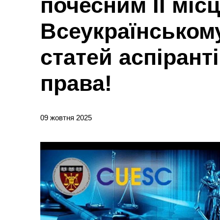
почесним ІІ міс
Всеукраїнському
статей аспіранті
права!
09 жовтня 2025