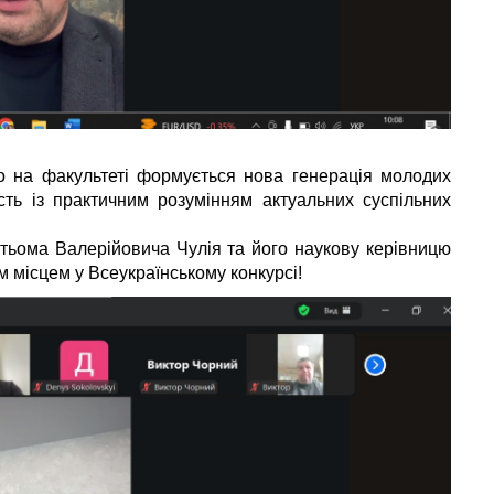
ко на факультеті формується нова генерація молодих
ість із практичним розумінням актуальних суспільних
тьома Валерійовича Чулія та його наукову керівницю
 місцем у Всеукраїнському конкурсі!