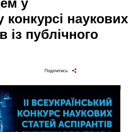
цем у
 конкурсі наукових
в із публічного
Поділитись