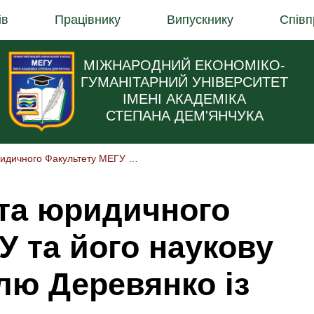
ів
Працівнику
Випускнику
Співп
МІЖНАРОДНИЙ ЕКОНОМІКО-
ГУМАНІТАРНИЙ УНІВЕРСИТЕТ
ІМЕНІ АКАДЕМІКА
СТЕПАНА ДЕМ'ЯНЧУКА
Вітаємо Аспіранта Юридичного Факультету МЕГУ Та Його Наукову Керівницю Наталю Деревянко Із Почесним ІІ Місцем У Всеукраїнському Конкурсі Наукових Статей Аспірантів Із Публічного Права!
нта юридичного
У та його наукову
лю Деревянко із