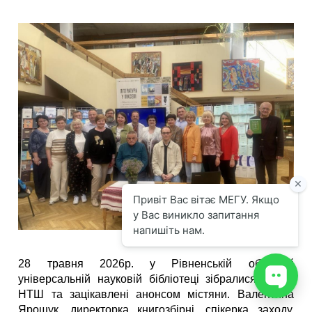
28 травня 2026р. у Рівненській обласній
універсальній науковій бібліотеці зібралися члени
НТШ та зацікавлені анонсом містяни. Валентина
Ярощук, директорка книгозбірні, спікерка заходу,