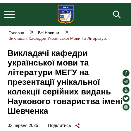
Основна
Перейти
навіґація
до
Пош
основного
вмісту
Рядок
Головна
Всі Новини
навіґації
Викладачі Кафедри Української Мови Та Літератури МЕГУ На Презентації Унікальної Колекції Серійних Видань Наукового Товариства Імені Шевченка
Викладачі кафедри
української мови та
літератури МЕГУ на
soc
презентації унікальної
lin
soc
lin
колекції серійних видань
soc
lin
soc
Наукового товариства імені
lin
soc
Шевченка
lin
02 червня 2026
Поділитись