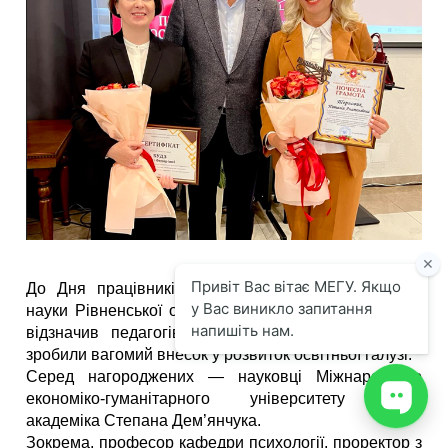
До Дня працівників освіти Департамент освіти і
науки Рівненської обласної державної адміністрації
відзначив педагогів і науковців Рівненщини, які
зробили вагомий внесок у розвиток освітньої галузі.
Серед нагороджених — науковці Міжнародного
економіко-гуманітарного університету імені
академіка Степана Дем’янчука.
Зокрема, професор кафедри психології, проректор з