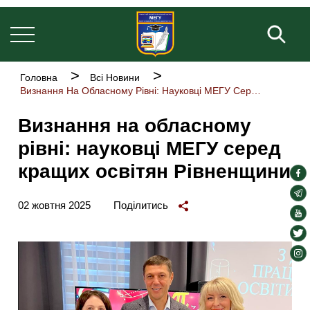
Основна
Перейти
навіґація
до
Пош
основного
вмісту
Рядок
Головна
Всі Новини
навіґації
Визнання На Обласному Рівні: Науковці МЕГУ Серед Кращих Освітян Рівненщини
Визнання на обласному
рівні: науковці МЕГУ серед
кращих освітян Рівненщини
soc
lin
soc
02 жовтня 2025
Поділитись
lin
soc
lin
soc
lin
soc
lin