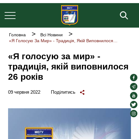
Основна
Перейти
навіґація
до
Пош
основного
вмісту
Рядок
Головна
Всі Новини
навіґації
«Я Голосую За Мир» - Традиція, Якій Виповнилося 26 Років
«Я голосую за мир» -
традиція, якій виповнилося
26 років
soc
lin
soc
09 червня 2022
Поділитись
lin
soc
lin
soc
lin
soc
lin