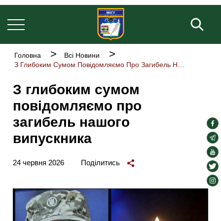
Основна
Перейти
навіґація
до
Пош
основного
вмісту
Рядок
Головна
Всі Новини
навіґації
З Глибоким Сумом Повідомляємо Про Загибель Нашого Випускника
З глибоким сумом
повідомляємо про
загибель нашого
soc
випускника
lin
soc
lin
soc
24 червня 2026
Поділитись
lin
soc
lin
soc
lin