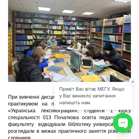
При вивченні дисципліни сучасна украінська мова з
практикумом на практичному занятті на тему :
«Украінська лексикографія», студенти 1 курсу
спеціальності 013 Початкова освіта педагогічного
факультету відвідували бібліотеку університету, де
розглядали в межах практичного заняття різні типи
словників.