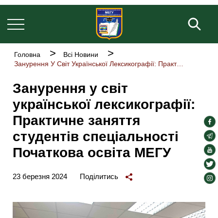
Основна
Перейти
навіґація
до
Пош
основного
вмісту
Рядок
Головна
Всі Новини
навіґації
Занурення У Світ Української Лексикографії: Практичне Заняття Студентів Спеціальності Початкова Освіта МЕГУ
Занурення у світ
української лексикографії:
Практичне заняття
soc
студентів спеціальності
lin
soc
lin
Початкова освіта МЕГУ
soc
lin
soc
lin
23 березня 2024
Поділитись
soc
lin