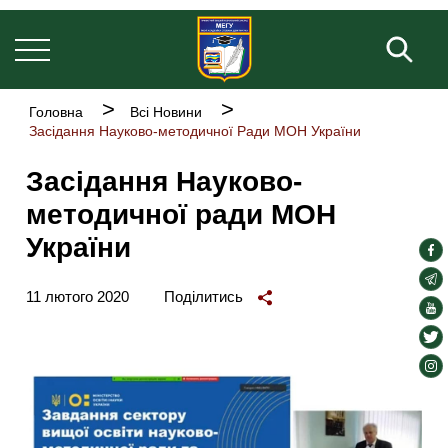
Основна
Перейти
навіґація
до
Пош
основного
вмісту
Рядок
Головна
Всі Новини
навіґації
Засідання Науково-методичної Ради МОН України
Засідання Науково-
методичної ради МОН
України
soc
lin
soc
11 лютого 2020
Поділитись
lin
soc
lin
soc
lin
soc
lin