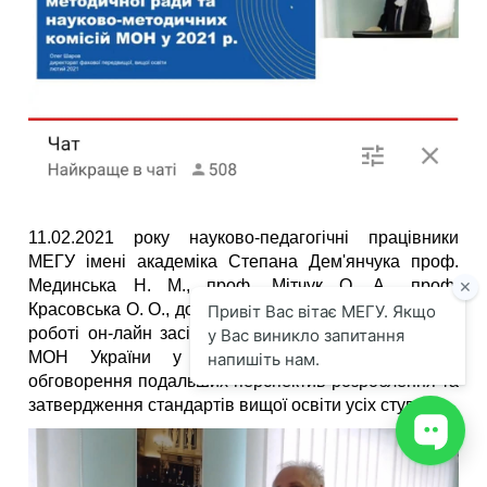
11.02.2021
року
науково
-
педагогічні
працівники
МЕГУ
імені
академіка
Степана
Дем
'
янчука
проф
.
Мединська
Н
.
М
.,
проф
.
Мітчук
О
.
А
.,
проф
.
Красовська
О
.
О
.,
доц
.
Мельничук
Л
.
Б
.
взяли
участь
у
роботі
он
-
лайн
засідання
Науково
-
методичної
ради
МОН
України
у
складі
підкомісій
з
метою
обговорення
подальших
перспектив
розроблення
та
затвердження
стандартів
вищої
освіти
усіх
ступенів
.