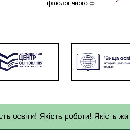
філологічного ф...
сть освіти! Якість роботи! Якість жи