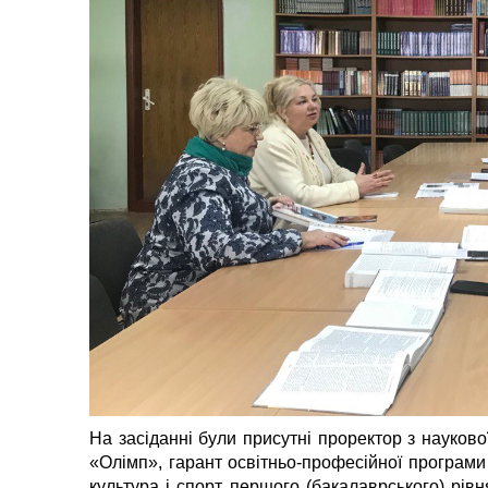
На засіданні були присутні проректор з науков
«Олімп», гарант освітньо-професійної програми 
культура і спорт першого (бакалаврського) рі