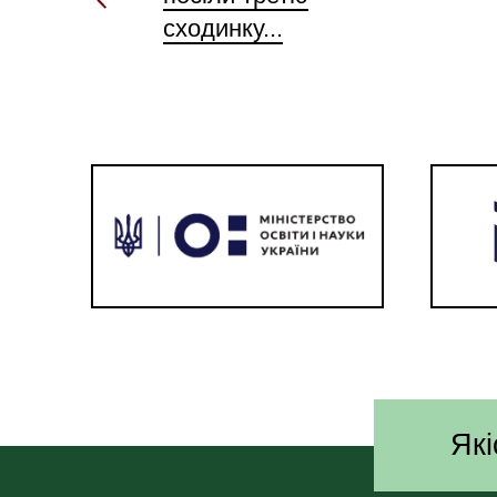
сходинку...
Які