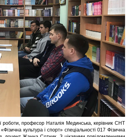
ої роботи, професор Наталія Мединська, керівник СНТ
«Фізична культура і спорт» спеціальності 017 Фізична
вня, доцент Жанна Сотник. З цікавими повідомленнями