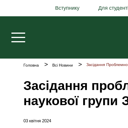
Основна
Перейти
Вступнику
Для студент
навіґація
до
основного
вмісту
Рядок
Головна
Всі Новини
навіґації
Засідання проб
наукової групи
03 квітня 2024