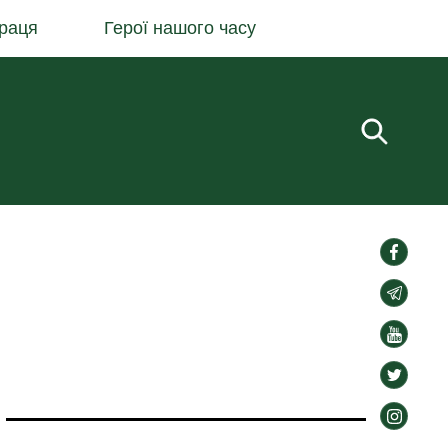
раця
Герої нашого часу
Пошук.
social-
links
social-
links
social-
links
social-
links
social-
links