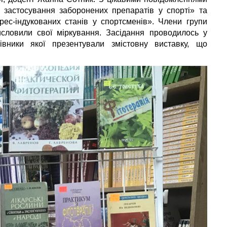
 застосування заборонених препаратів у спорті» та
ес-індукованих станів у спортсменів». Члени групи
исловили свої міркування. Засідання проводилось у
ацівники якої презентували змістовну виставку, що