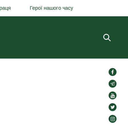
раця
Герої нашого часу
Пошук.
social-
links
social-
links
social-
links
social-
links
social-
links