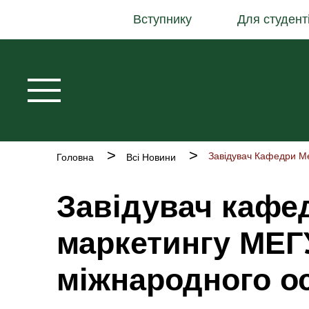
Основна
Перейти
Вступнику
Для студент
навіґація
до
основного
вмісту
Рядок
Головна
Всі Новини
навіґації
Завідувач кафе
маркетингу МЕГ
міжнародного ос