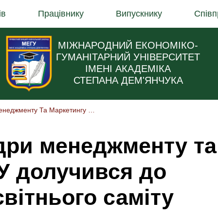
ів
Працівнику
Випускнику
Співп
МІЖНАРОДНИЙ ЕКОНОМІКО-
ГУМАНІТАРНИЙ УНІВЕРСИТЕТ
ІМЕНІ АКАДЕМІКА
СТЕПАНА ДЕМ'ЯНЧУКА
Завідувач Кафедри Менеджменту Та Маркетингу МЕГУ Долучився До Міжнародного Освітнього Саміту
дри менеджменту та
У долучився до
вітнього саміту