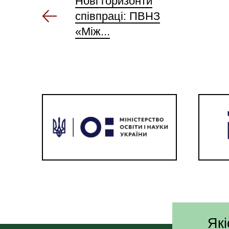
Нові горизонти
співпраці: ПВНЗ
«Між...
Які