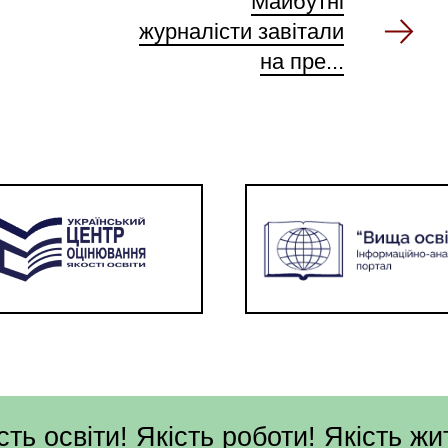
Майбутні
журналісти завітали
на пре...
сть освіти! Якість роботи! Якість жи