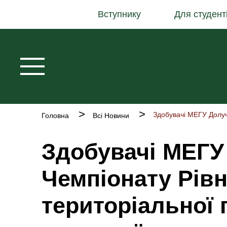
Основна
Перейти
Вступнику
Для студент
навіґація
до
основного
вмісту
Рядок
Головна
Всі Новини
навіґації
Здобувачі МЕГУ
Чемпіонату Рівн
територіальної 