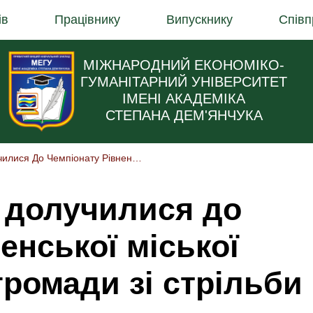
ів
Працівнику
Випускнику
Співп
МІЖНАРОДНИЙ ЕКОНОМІКО-
ГУМАНІТАРНИЙ УНІВЕРСИТЕТ
ІМЕНІ АКАДЕМІКА
СТЕПАНА ДЕМ'ЯНЧУКА
Здобувачі МЕГУ Долучилися До Чемпіонату Рівненської Міської Територіальної Громади Зі Стрільби Кульової
 долучилися до
енської міської
громади зі стрільби