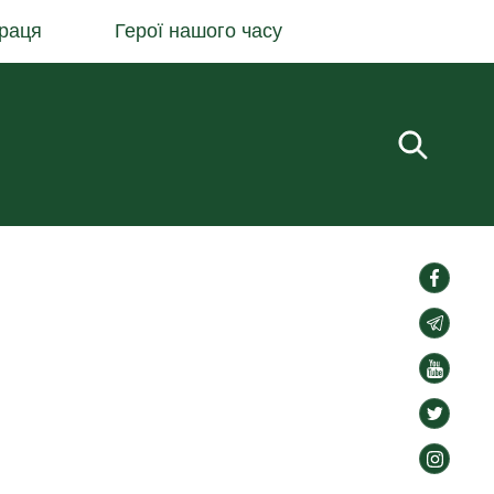
раця
Герої нашого часу
Пошук.
social-
links
social-
links
social-
links
social-
links
social-
links