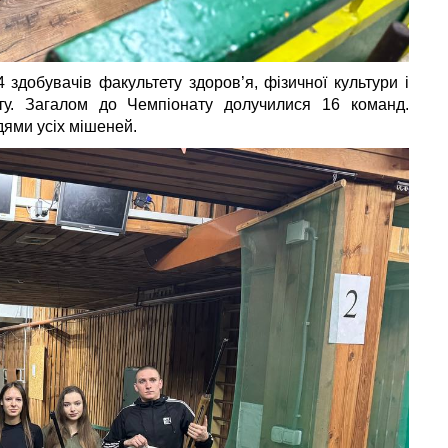
 здобувачів факультету здоров’я, фізичної культури і
ту. Загалом до Чемпіонату долучилися 16 команд.
дями усіх мішеней.