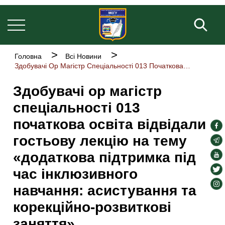
Основна
Перейти
навіґація
до
Пош
основного
вмісту
Рядок
Головна
Всі Новини
навіґації
Здобувачі Ор Магістр Спеціальності 013 Початкова Освіта Відвідали Гостьову Лекцію На Тему «додаткова Підтримка Під Час Інклюзивного Навчання: Асистування Та Корекційно-розвиткові Заняття»
Здобувачі ор магістр
спеціальності 013
початкова освіта відвідали
soc
гостьову лекцію на тему
lin
soc
lin
«додаткова підтримка під
soc
lin
soc
час інклюзивного
lin
soc
навчання: асистування та
lin
корекційно-розвиткові
заняття»