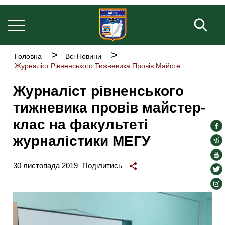
Основна
Перейти
навіґація
до
Пош
основного
вмісту
Рядок
Головна
Всі Новини
навіґації
Журналіст Рівненського Тижневика Провів Майстер-клас На Факультеті Журналістики МЕГУ
Журналіст рівненського
тижневика провів майстер-
клас на факультеті
soc
журналістики МЕГУ
lin
soc
lin
soc
30 листопада 2019
Поділитись
lin
soc
lin
soc
lin