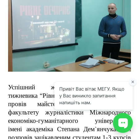
Успішний журналіст рівненського
тижневика “Рівне Вечірнє” Богдан Слонець
провів майстер-клас для студентів
факультету журналістики Міжнародного
економіко-гуманітарного університету
імені академіка Степана Дем`янчука.
Він
розповів зацікавленим студентам 1-3 курсів