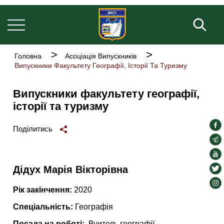
Основна
Перейти
навіґація
до
Пош
основного
вмісту
Рядок
Головна
Асоціація Випускників
навіґації
Випускники Факультету Географії, Історії Та Туризму
Випускники факультету географії,
історії та туризму
soc
Поділитись
lin
soc
lin
soc
lin
soc
Дідух Марія Вікторівна
lin
soc
Рік закінчення:
2020
lin
Спеціальність:
Географія
Посада на роботі:
Вчитель географії