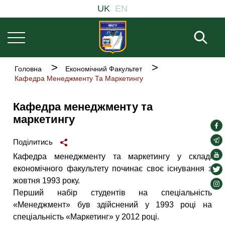
Основна
Перейти
UK
EN
навіґація
до
основного
Пош
вмісту
Рядок
Головна
Економічний Факультет
навіґації
Кафедра Менеджменту Та Маркетингу
Кафедра менеджменту та
маркетингу
soc
lin
soc
Поділитись
lin
soc
Кафедра менеджменту та маркетингу у складі
lin
економічного факультету починає своє існування з
soc
жовтня 1993 року.
lin
soc
Перший набір студентів на спеціальність
lin
«Менеджмент» був здійснений у 1993 році на
спеціальність «Маркетинг» у 2012 році.