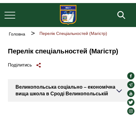
Основна
Перейти
навіґація
до
Пош
основного
вмісту
Рядок
Перелік Спеціальностей (Магістр)
Головна
навіґації
Перелік спеціальностей (Магістр)
Поділитись
soc
lin
soc
Великопольська соціально – економічна
lin
soc
вища школа в Сроді Великопольській
lin
soc
lin
soc
lin