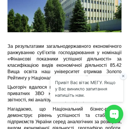
За результатами загальнодержавного економічного
ранжуванню суб’єктів господарювання у номінації
«Фінансові показники успішної діяльності» за
класифікацією видів економічної діяльності 85.42
Вища освіта наш університет отримав Золото
Рейтингу у Національному бізнес-рейтингу.
Цьогоріч вдалося посісти четверту позицію серед
приватних ЗВО на підставі даних фінансової
звітності, які аналізували провідні фахівці.
Нагадаємо, що Національний бізнес-рейтинг
демонструє рівень успішності та стабільності
підприємств України серед аналогічних за розміром,
видом економічної діяльності, географією роботи.