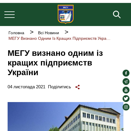
Основна
Перейти
навіґація
до
Пош
основного
вмісту
Рядок
Головна
Всі Новини
навіґації
МЕГУ Визнано Одним Із Кращих Підприємств України
МЕГУ визнано одним із
кращих підприємств
України
soc
lin
soc
04 листопада 2021
Поділитись
lin
soc
lin
soc
lin
soc
lin