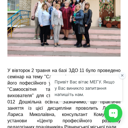
У вівторок 2 травня на базі ЗДО 11 було проведено
семінар на тему "Самоосвіта вихователя - запорука
його пофесійного успіху" в рамках вивченя курсу
"Самоосвітня та просвітницька діяльність
вихователя" для студентів -магістрів спеціальності
012 Дошкільна освіта. Зазначимо, що практичні
заняття із цієї дисципліни проволить Лукашук
Лариса Миколаївна, консультант Комунальної
установи «Центр професійного розвитку
педагогічних працівників» Рівненської міської ради.