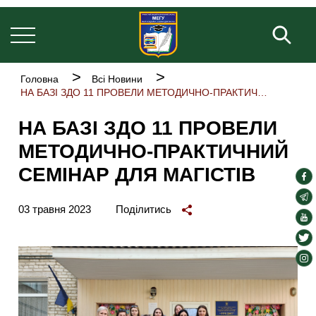
Основна
Перейти
навіґація
до
Пош
основного
вмісту
Рядок
Головна
Всі Новини
навіґації
НА БАЗІ ЗДО 11 ПРОВЕЛИ МЕТОДИЧНО-ПРАКТИЧНИЙ СЕМІНАР ДЛЯ МАГІСТІВ
НА БАЗІ ЗДО 11 ПРОВЕЛИ
МЕТОДИЧНО-ПРАКТИЧНИЙ
СЕМІНАР ДЛЯ МАГІСТІВ
soc
lin
soc
03 травня 2023
Поділитись
lin
soc
lin
soc
lin
soc
lin