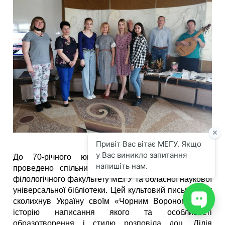
До 70-річного ювілею Василя Шкляра було
проведено спільний літературний захід історико-
філологічного факультету МЕГУ та обласної наукової
універсальної бібліотеки. Цей культовий письменник
сколихнув Україну своїм «Чорним Вороном», про
історію написання якого та особливості
образотворення і стилю розповіла доц. Лілія