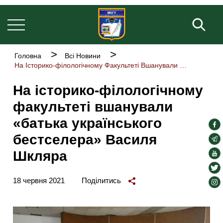
Основна
Перейти
навіґація
до
Пош
основного
вмісту
Рядок
Головна
Всі Новини
навіґації
На Історико-філологічному Факультеті Вшанували «батька Українського Бестселера» Василя Шкляра
На історико-філологічному
факультеті вшанували
«батька українського
soc
бестселера» Василя
lin
soc
lin
Шкляра
soc
lin
soc
lin
18 червня 2021
Поділитись
soc
lin