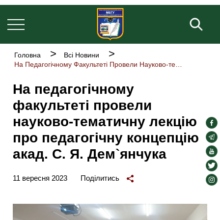
Основна
Перейти
навіґація
до
Пош
основного
вмісту
Рядок
Головна
Всі Новини
навіґації
На Педагогічному Факультеті Провели Науково-тематичну Лекцію Про Педагогічну Концепцію Акад. С. Я. Дем`янчука
На педагогічному
факультеті провели
науково-тематичну лекцію
soc
про педагогічну концепцію
lin
soc
lin
акад. С. Я. Дем`янчука
soc
lin
soc
lin
11 вересня 2023
Поділитись
soc
lin