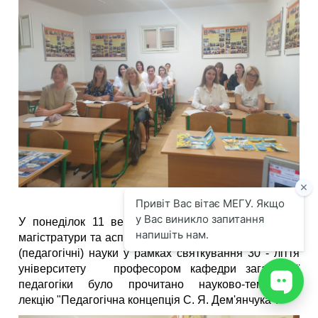
У понеділок 11 вересня 2023 р. для студентів
магістратури та аспірантів спеціальності 011 Освітні
(педагогічні) науки у рамках святкування 30 - ліття
університету професором кафедри загальтної
педагогіки було прочитано науково-тематичну
лекцію "Педагогічна концепція С. Я. Дем'янчука".