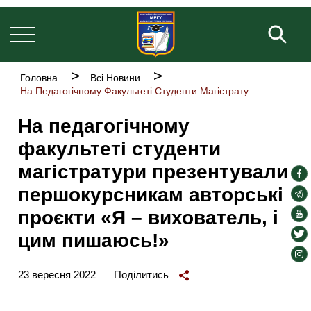
Основна
Перейти
навіґація
до
Пош
основного
вмісту
Рядок
Головна
Всі Новини
навіґації
На Педагогічному Факультеті Студенти Магістратури Презентували Першокурсникам Авторські Проєкти «Я – Вихователь, І Цим Пишаюсь!»
На педагогічному
факультеті студенти
магістратури презентували
soc
першокурсникам авторські
lin
soc
lin
проєкти «Я – вихователь, і
soc
lin
soc
цим пишаюсь!»
lin
soc
lin
23 вересня 2022
Поділитись