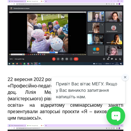
22 вересня 2022 року в рамках вивчення дисципліни
«Професійно-педагогічна іміджологія» (викладач –
доц. Лілія Мельничук) здобувачі другого
(магістерського) рівня спеціальності 012 «Дошкільна
освіта» на відкритому семінарському занятті
презентували авторські проєкти «Я – вихователь, і
цим пишаюсь!».