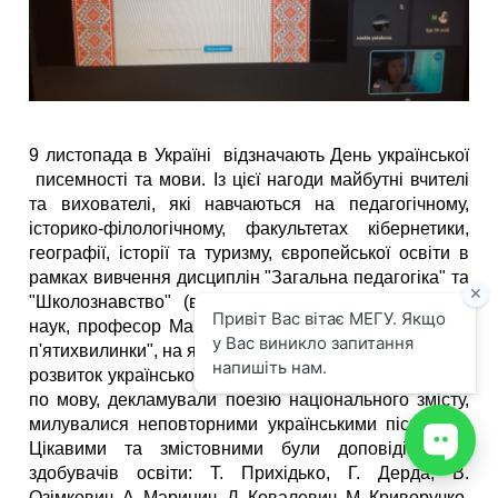
9 листопада в Україні відзначають День української
писемності та мови. Із цієї нагоди майбутні вчителі
та вихователі, які навчаються на педагогічному,
історико-філологічному, факультетах кібернетики,
географії, історії та туризму, європейської освіти в
рамках вивчення дисциплін "Загальна педагогіка" та
"Школознавство" (викладач - доктор педагогічних
наук, професор Марчук О. О.) провели "педагогічні
п'ятихвилинки", на яких представили презентації про
розвиток української мови, зачитали крилаті вислови
по мову, декламували поезію національного змісту,
милувалися неповторними українськими пісними.
Цікавими та змістовними були доповіді таких
здобувачів освіти: Т. Прихідько, Г. Дерда, В.
Озімкович, А. Маринич, Д. Ковалевич, М. Криворучко.