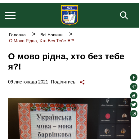
Основна
Перейти
навіґація
до
Пош
основного
вмісту
Рядок
Головна
Всі Новини
навіґації
О Мово Рідна, Хто Без Тебе Я?!
О мово рідна, хто без тебе
я?!
soc
09 листопада 2021
Поділитись
lin
soc
lin
soc
lin
soc
lin
soc
lin