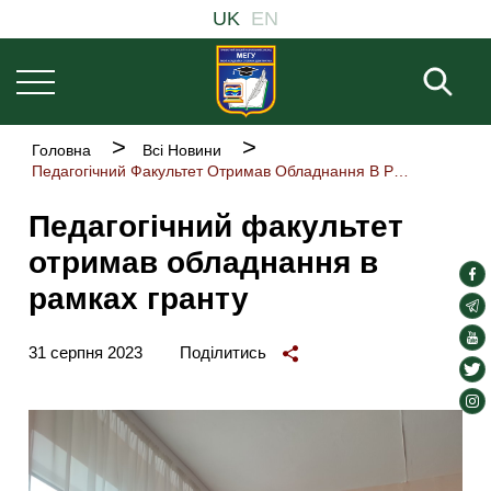
Основна
Перейти
UK
EN
навіґація
до
основного
Пош
вмісту
Рядок
Головна
Всі Новини
навіґації
Педагогічний Факультет Отримав Обладнання В Рамках Гранту
Педагогічний факультет
отримав обладнання в
soc
рамках гранту
lin
soc
lin
soc
31 серпня 2023
Поділитись
lin
soc
lin
soc
lin