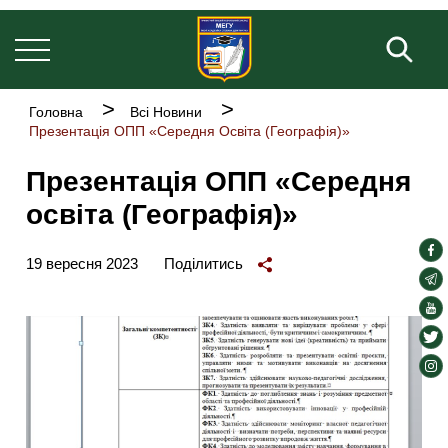
Основна
Перейти
навіґація
до
Пош
основного
вмісту
Рядок
Головна
Всі Новини
навіґації
Презентація ОПП «Середня Освіта (Географія)»
Презентація ОПП «Середня
освіта (Географія)»
soc
19 вересня 2023
Поділитись
lin
soc
lin
soc
lin
soc
lin
soc
lin