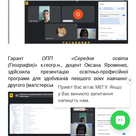
Гарант
ОПП
«Середня освіта
(Географія)»
к.геогр.н., доцент Оксана Яроменко,
здійснила презентацію освітньо-професійної
програми для здобувачів першого року навчання
другого (магістерського) рівня вищої освіти.