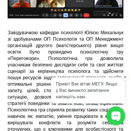
Завідувачкою кафедри психології Юлією Михальчук
зі здобувачами ОП Психологія та ОП Менеджмент
організацій другого (магістерського) рівня вищої
освіти було проведено психологічну гру
«Переговори». Психологічна гра дозволила
учасникам безпечно дослідити себе та свої життєві
сценарії за керівництва психолога та здійснити
пошук ресурсів задля гармонізації стосунків, знайти
оптимальні рішення для конкретного життєвого
запиту, цілей, стосунків. Гра імітувала життєву
ситуацію, дозволяючи проаналізувати поточні
стратегії поведінки та знайти нові, більш ефективні.
Психологічна гра сприяла розвитку таких соціальних
навичок як: емпатію, уміння працювати в команді,
вирішувати конфлікти та розуміти себе та
оточуючих, що є ключовими для особистісного та