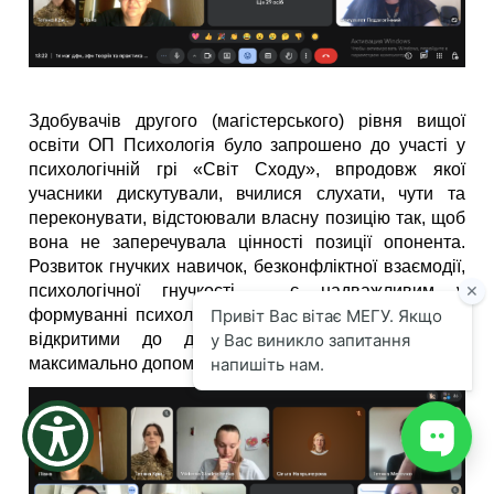
the
screen
reader
to
help
Здобувачів другого (магістерського) рівня вищої
you
navigate
освіти ОП Психологія було запрошено до участі у
and
психологічній грі «Світ Сходу», впродовж якої
interact
учасники дискутували, вчилися слухати, чути та
with
переконувати, відстоювали власну позицію так, щоб
the
вона не заперечувала цінності позиції опонента.
content.
Розвиток гнучких навичок, безконфліктної взаємодії,
психологічної гнучкості – є надважливим у
формуванні психолога-практика, адже лише будучи
відкритими до діалогу фахівець може бути
максимально допомагаючим.