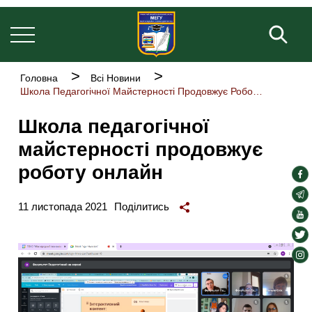
Основна
Перейти
навіґація
до
Пош
основного
вмісту
Рядок
Головна
Всі Новини
навіґації
Школа Педагогічної Майстерності Продовжує Роботу Онлайн
Школа педагогічної
майстерності продовжує
роботу онлайн
soc
lin
soc
11 листопада 2021
Поділитись
lin
soc
lin
soc
lin
soc
lin