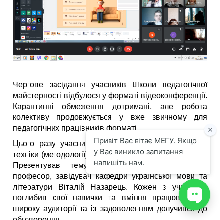
Чергове засідання учасників Школи педагогічної
майстерності відбулося у форматі відеоконференції.
Карантинні обмеження дотримані, але робота
колективу продовжується у вже звичному для
педагогічних працівників форматі.
Цього разу учасники долучилися до обговорення
техніки (методології) проведення відкритого заняття.
Презентував тему доктор філологічних наук,
професор, завідувач кафедри української мови та
літератури Віталій Назарець. Кожен з учасників
поглибив свої навички та вміння працювати на
широку аудиторії та із задоволенням долучився до
обговорення.