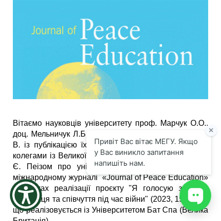
the
screen
reader
to
help
you
navigate
and
interact
with
the
content.
Вітаємо науковців університету проф. Марчук О.О.,
доц. Мельничук Л.Б., доц. Пагуту Т. І. та Поченюк Я.
В. із публікацією їх статі разом у співавторстві з
колегами із Великої Британії А. Бейтс, А. Парфіт та
Є. Пеізом про університетський музей Миру в
міжнародному журналі «Journal of Peace Education»
в рамках реалізації проєкту "Я голосую за мир:
співпраця та співчуття під час війни" (2023, 15 Nov.) ,
що реалізовується із Університетом Бат Спа (Велика
Британія).