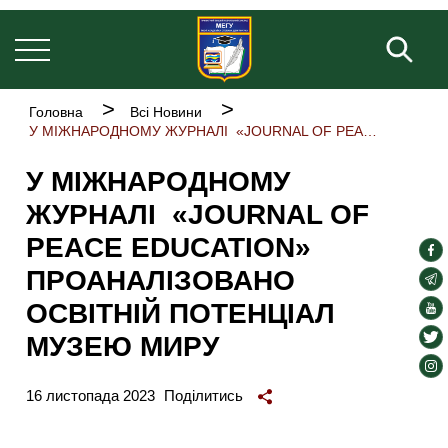
Welcome
Основна
Перейти
to
навіґація
до
Пош
All
основного
in
One
вмісту
Accessibility
Рядок
Головна
Всі Новини
screen
навіґації
У МІЖНАРОДНОМУ ЖУРНАЛІ «JOURNAL OF PEACE EDUCATION» ПРОАНАЛІЗОВАНО ОСВІТНІЙ ПОТЕНЦІАЛ МУЗЕЮ МИРУ
reader.
To
У МІЖНАРОДНОМУ
start
the
ЖУРНАЛІ «JOURNAL OF
All
in
PEACE EDUCATION»
soc
One
ПРОАНАЛІЗОВАНО
Accessibility
lin
soc
screen
lin
ОСВІТНІЙ ПОТЕНЦІАЛ
soc
reader,
press
lin
soc
МУЗЕЮ МИРУ
"Ctrl
lin
soc
+
/".
lin
16 листопада 2023
Поділитись
This
shortcut
activates