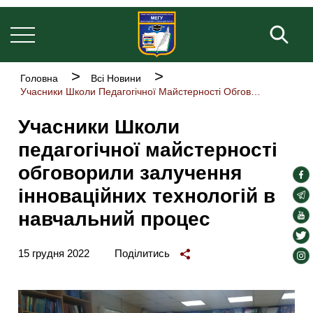
Основна
Перейти
навіґація
до
Пош
основного
вмісту
Рядок
Головна
Всі Новини
навіґації
Учасники Школи Педагогічної Майстерності Обговорили Залучення Інноваційних Технологій В Навчальний Процес
Учасники Школи
педагогічної майстерності
обговорили залучення
soc
інноваційних технологій в
lin
soc
lin
навчальний процес
soc
lin
soc
lin
15 грудня 2022
Поділитись
soc
lin