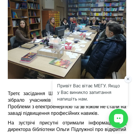
Третє засідання Школи педагогічної майстерності
зібрало учасників в університетській аудиторії.
Проблеми з електроенергією та зв’язком не стали на
заваді підвищення професійних навиків.
На зустрічі присутні отримали інформацію від
директора бібліотеки Ольги Підлужної про відкритий