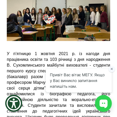
the
screen
reader
to
help
you
navigate
and
interact
with
У п'ятницю 1 жовтня 2021 р. із нагоди дня
the
content.
працівника освіти та 103 річниці з дня народження
В. Сухомлинського майбутні вихователі - студенти
першого курсу спеціальності 012 Дошкільна освіта
(бакалавр) разом з доктором педагогічних наук,
професором Марчук О. О. провели свято "Віддаємо
свої серця дітям". На виховному заході вони
ознайомилися із біографією педагога, його
професійною діяльністю та морально-етичними
творами. Студенти зачитали та висловили своє
ставлення до педагогічних ідей українського
вченого. Цікавим було проведення вікторини про