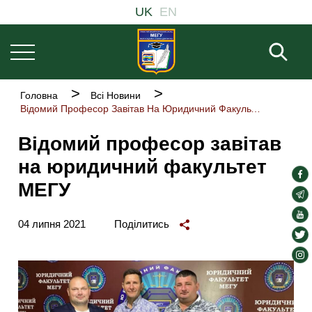
Основна
Перейти
UK
EN
навіґація
до
основного
Пош
вмісту
Рядок
Головна
Всі Новини
навіґації
Відомий Професор Завітав На Юридичний Факультет МЕГУ
Відомий професор завітав
на юридичний факультет
soc
МЕГУ
lin
soc
lin
soc
04 липня 2021
Поділитись
lin
soc
lin
soc
lin