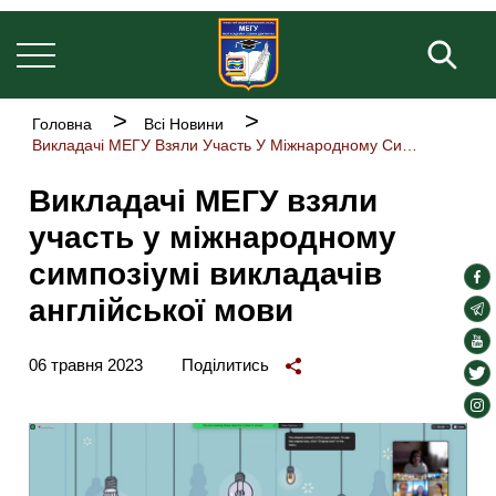
Основна
Перейти
навіґація
до
Пош
основного
вмісту
Рядок
Головна
Всі Новини
навіґації
Викладачі МЕГУ Взяли Участь У Міжнародному Симпозіумі Викладачів Англійської Мови
Викладачі МЕГУ взяли
участь у міжнародному
симпозіумі викладачів
soc
англійської мови
lin
soc
lin
soc
06 травня 2023
Поділитись
lin
soc
lin
soc
lin