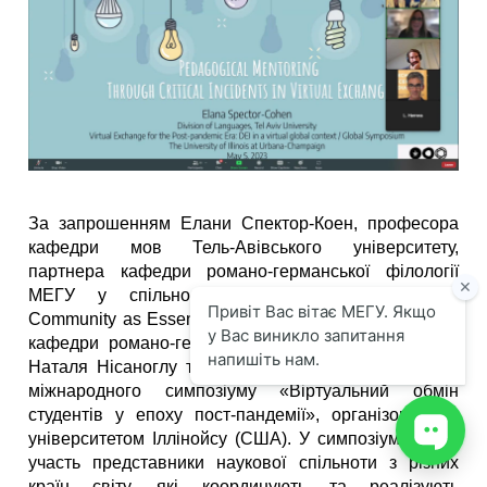
За запрошенням Елани Спектор-Коен, професора
кафедри мов Тель-Авівського університету,
партнера кафедри романо-германської філології
МЕГУ у спільному проєкті «Happiness and
Community as Essential Pro-social values», викладачі
кафедри романо-германської філології Ірина Будз,
Наталя Нісаноглу та Діана Кочмар долучилися до
міжнародного симпозіуму «Віртуальний обмін
студентів у епоху пост-пандемії», організованому
університетом Іллінойсу (США). У симпозіумі взяли
участь представники наукової спільноти з різних
країн світу, які координують та реалізують