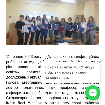
11 травня 2023 року відбувся захист кваліфікаційних
робіт, на якому здобувачі другого (магістерського)
рівня вищої освіти спеціальності 012 «Дошкільна
освіта» представили результати наукових
досліджень з актуальних проблем дошкільної освіти.
Голова атестаційної комісії Олександр Семенов,
доктор педагогічних наук, професор, завідувач
кафедри загальної педагогіки та дошкільної освіти
Східноєвропейського національного університету
імені Лесі Українки у вітальному слові побажав