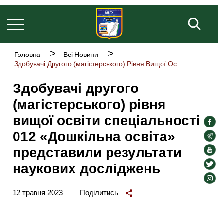
Основна
Перейти
навіґація
до
Пош
основного
вмісту
Рядок
Головна
Всі Новини
навіґації
Здобувачі Другого (магістерського) Рівня Вищої Освіти Спеціальності 012 «Дошкільна Освіта» Представили Результати Наукових Досліджень
Здобувачі другого
(магістерського) рівня
вищої освіти спеціальності
soc
012 «Дошкільна освіта»
lin
soc
lin
представили результати
soc
lin
soc
наукових досліджень
lin
soc
lin
12 травня 2023
Поділитись