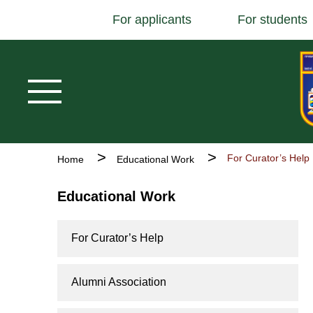
Основна
Skip
For applicants
For students
навіґація
to
main
content
Breadcrumb
For Curator’s Help
Home
Educational Work
Educational Work
For Curator’s Help
Alumni Association