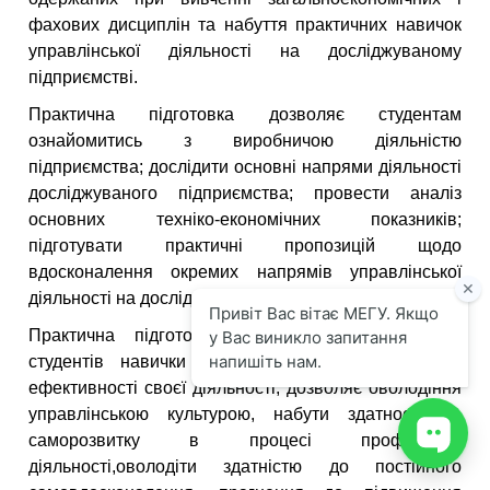
фахових дисциплін та набуття практичних навичок
управлінської діяльності на досліджуваному
підприємстві.
Практична підготовка дозволяє студентам
ознайомитись з виробничою діяльністю
підприємства; дослідити основні напрями діяльності
досліджуваного підприємства; провести аналіз
основних техніко-економічних показників;
підготувати практичні пропозицій щодо
вдосконалення окремих напрямів управлінської
діяльності на досліджуваному підприємстві.
Практична підготовка дозволяє сформувати у
студентів навички постійного підвищення рівня
ефективності своєї діяльності, дозволяє оволодіння
управлінською культурою, набути здатності до
саморозвитку в процесі професійної
діяльності,оволодіти здатністю до постійного