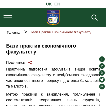
Основна
Перейти
UK
EN
навіґація
до
основного
Пош
вмісту
Рядок
Бази Практик Економічного Факультету
Головна
навіґації
Бази практик економічного
факультету
soc
Поділитись
lin
soc
Практична підготовка здобувачів вищої освіти
lin
soc
економічного факультету є невід’ємною складовою
lin
soc
частиною освітнього процесу підготовки бакалаврів
lin
та магістрів.
soc
lin
Метою практики є закріплення, поглиблення і
систематизація теоретичних знань студентів,
одержаних при вивченні загальноекономічних і