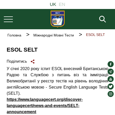
Основна
Перейти
UK
EN
навіґація
до
основного
Пош
вмісту
Рядок
ESOL SELT
Головна
Міжнародні Мовні Тести
навіґації
ESOL SELT
Поділитись
soc
У січні 2020 року іспит ESOL внесений Британською
lin
soc
Радою та Службою з питань віз та імміграції
lin
soc
Великобританії у реєстр тестів на рівень володіння
lin
soc
англійською мовою - Secure English Language Tests
lin
(SELT).
soc
https://www.languagecert.org/discover-
lin
languagecert/news-and-events/SELT-
announcement