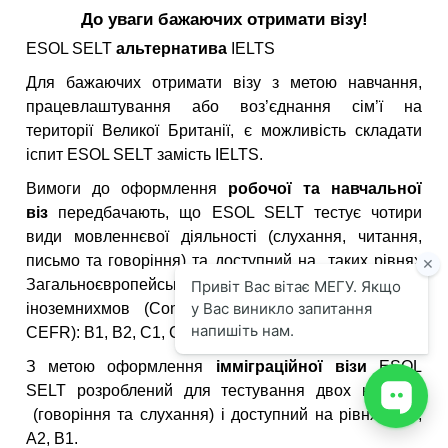
До уваги бажаючих отримати візу!
ESOL SELT
альтернатива
IELTS
Для бажаючих отримати візу з метою навчання,
працевлаштування або воз’єднання сім’ї на
території Великої Британії, є можливість складати
іспит ESOL SELT замість IELTS.
Вимоги до оформлення
робочої та навчальної
віз
передбачають, що ESOL SELT тестує чотири
види мовленнєвої діяльності (слухання, читання,
письмо та говоріння) та доступний на таких рівнях
Загальноєвропейської системи оцінювання знань
iноземнихмов (Common European Framework —
CEFR): B1, B2, C1, C2.
З метою оформлення
імміграційної візи
ESOL
SELT розроблений для тестування двох навичок
(говоріння та слухання) і доступний на рівнях: A1,
A2, B1.