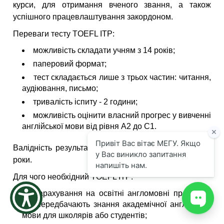
курси, для отримання вченого звання, а також
the
успішного працевлаштування закордоном.
screen
reader
Переваги тесту TOEFL ITP:
to
help
можливість складати учням з 14 років;
you
паперовий формат;
navigate
and
тест складається лише з трьох частин: читання,
interact
аудіювання, письмо;
with
тривалість іспиту - 2 години;
the
content.
можливість оцінити власний прогрес у вивченні
англійської мови від рівня А2 до С1.
Валідність результатів тесту TOEFL ITP складає 2
роки.
Для чого необхідний TOEFL ITP:
зарахування на освітні англомовні програми,
що передбачають знання академічної англійської
мови для школярів або студентів;