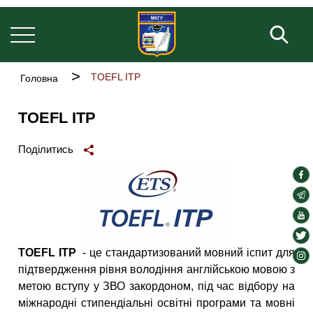
Welcome
Основна
Перейти
to
навіґація
до
Пош
All
основного
in
One
вмісту
Accessibility
Рядок
TOEFL ITP
Головна
screen
навіґації
reader.
To
TOEFL ITP
start
the
Поділитись
All
in
soc
One
Accessibility
lin
soc
screen
lin
soc
reader,
press
lin
soc
"Ctrl
lin
TOEFL ITP
- це стандартизований мовний іспит для
soc
+
підтвердження рівня володіння англійською мовою з
/".
lin
This
метою вступу у ЗВО закордоном, під час відбору на
shortcut
міжнародні стипендіальні освітні програми та мовні
activates