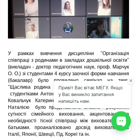
У рамках вивчення дисципліни "Організація
співпраці з родинами в закладах дошкільної освіти"
(викладач - доктор педагогічних наук, проф. Марчук
О. О.) зі студентами 4 курсу заочної форми навчання
(бакалавр) було проведено семінар на тему
"Щаслива родина - щаслива дитина". На заході
студентками Антонюк Оксаною, Повшик Богданою,
Ковальчук Катериною, Луковець Марією, Карась
Наталією було представлено власне розуміння
сутності сімейного виховання, акцентовано на
необхідності тісної співпраці між вихователем та
батьками. проаналізовано досвід вихователів в
Італії, Японії, Швеції, Пд. Кореї та ін.