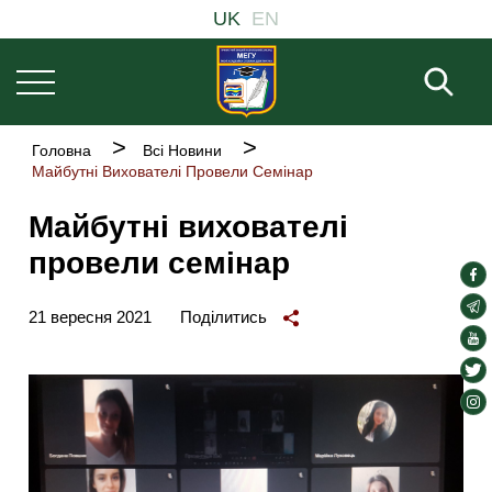
Основна
Перейти
UK
EN
навіґація
до
основного
Пош
вмісту
Рядок
Головна
Всі Новини
навіґації
Майбутні Вихователі Провели Семінар
Майбутні вихователі
провели семінар
soc
lin
soc
21 вересня 2021
Поділитись
lin
soc
lin
soc
lin
soc
lin