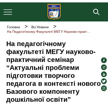
Основна
Перейти
навіґація
до
Пош
основного
вмісту
Рядок
Головна
Всі Новини
навіґації
На Педагогічному Факультеті МЕГУ Науково-практичний Семінар “Актуальні Проблеми Підготовки Творчого Педагога В Контексті Нового Базового Компоненту Дошкільної Освіти”
На педагогічному
факультеті МЕГУ науково-
практичний семінар
soc
“Актуальні проблеми
lin
soc
lin
підготовки творчого
soc
lin
soc
педагога в контексті нового
lin
soc
Базового компоненту
lin
дошкільної освіти”