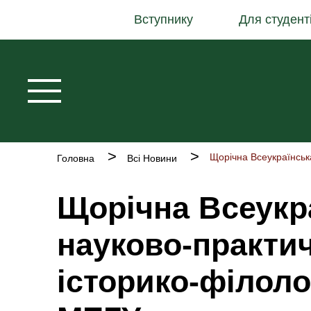
Основна
Перейти
Вступнику
Для студент
навіґація
до
основного
вмісту
Рядок
Головна
Всі Новини
навіґації
Щорічна Всеукр
науково-практи
історико-філоло