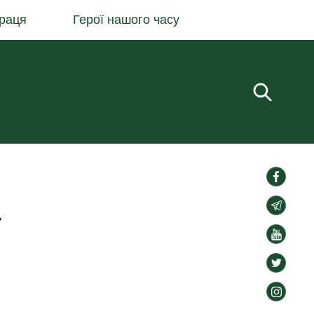
раця
Герої нашого часу
Пошук.
social-
links
а
social-
links
social-
links
social-
links
social-
links