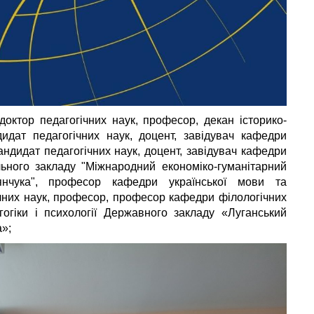
 доктор педагогічних наук, професор, декан історико-
идат педагогічних наук, доцент, завідувач кафедри
андидат педагогічних наук, доцент, завідувач кафедри
льного закладу "Міжнародний економіко-гуманітарний
янчука", професор кафедри української мови та
ічних наук, професор, професор кафедри філологічних
гогіки і психології Державного закладу «Луганський
а»;