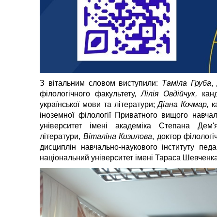
З вітальним словом виступили:
Таміла Груба
,
філологічного факультету,
Лілія Овдійчук,
канд
української мови та літератури;
Діана
Кочмар
,
к
іноземної філології Приватного вищого навча
університет імені академіка Степана Дем'
літератури,
Віталіна Кизилова
, доктор філолог
дисциплін навчально-наукового інституту педа
національний університет імені Тараса Шевченк