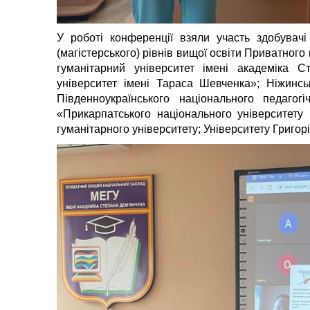
У роботі конференції взяли участь здобувачі
(магістерського) рівнів вищої освіти Приватног
гуманітарний університет імені академіка С
університет імені Тараса Шевченка»; Ніжинсь
Південноукраїнського національного педагог
«Прикарпатського національного університету
гуманітарного університету; Університету Григо