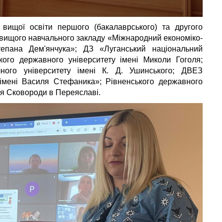
 вищої освіти першого (бакалаврського) та другого
о вищого навчального закладу «Міжнародний економіко-
тепана Дем'янчука»; ДЗ «Луганський національний
кого державного університету імені Миколи Гоголя;
ічного університету імені К. Д. Ушинського; ДВЕЗ
 імені Василя Стефаника»; Рівненського державного
рія Сковороди в Переяславі.