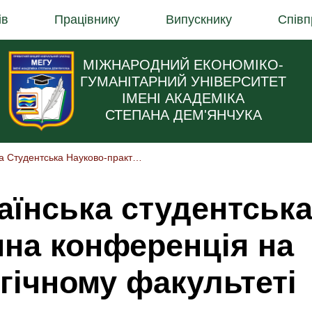
ів
Працівнику
Випускнику
Співп
МІЖНАРОДНИЙ ЕКОНОМІКО-
ГУМАНІТАРНИЙ УНІВЕРСИТЕТ
ІМЕНІ АКАДЕМІКА
СТЕПАНА ДЕМ'ЯНЧУКА
Щорічна Всеукраїнська Студентська Науково-практична Конференція На Історико-філологічному Факультеті МЕГУ
аїнська студентськ
чна конференція на
гічному факультеті