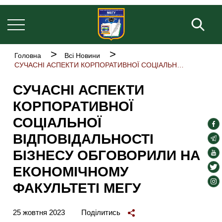
Основна
Перейти
навіґація
до
Пош
основного
вмісту
Рядок
Головна
Всі Новини
навіґації
СУЧАСНІ АСПЕКТИ КОРПОРАТИВНОЇ СОЦІАЛЬНОЇ ВІДПОВІДАЛЬНОСТІ БІЗНЕСУ ОБГОВОРИЛИ НА ЕКОНОМІЧНОМУ ФАКУЛЬТЕТІ МЕГУ
СУЧАСНІ АСПЕКТИ
КОРПОРАТИВНОЇ
СОЦІАЛЬНОЇ
soc
ВІДПОВІДАЛЬНОСТІ
lin
soc
lin
БІЗНЕСУ ОБГОВОРИЛИ НА
soc
lin
soc
ЕКОНОМІЧНОМУ
lin
soc
ФАКУЛЬТЕТІ МЕГУ
lin
25 жовтня 2023
Поділитись