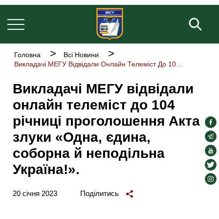
Основна
Перейти
навіґація
до
Пош
основного
вмісту
Рядок
Головна
Всі Новини
навіґації
Викладачі МЕГУ Відвідали Онлайн Телеміст До 104 Річниці Проголошення Акта Злуки «Одна, Єдина, Соборна Й Неподільна Україна!».
Викладачі МЕГУ відвідали
онлайн телеміст до 104
річниці проголошення Акта
soc
злуки «Одна, єдина,
lin
soc
lin
соборна й неподільна
soc
lin
soc
Україна!».
lin
soc
lin
20 січня 2023
Поділитись