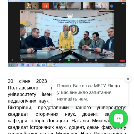
20 січня 2023 р., на запрошення ректора
Полтавського національного педагогічного
університету імені В. Г. Короленка, доктора
педагогічних наук, професора – Гриньової Марини
Вікторівни, представники нашого університету:
кандидат історичних наук, доцент, завідувач
кафедри історії Лопацька Наталія Миколаївна та
кандидат історичних наук, доцент, декан факультету
європейської освіти Миронець Ніна Ростиславівна