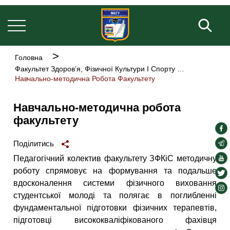
Основна
Перейти
навіґація
до
Пош
основного
вмісту
Рядок
Головна
навіґації
Факультет Здоров’я, Фізичної Культури І Спорту
Навчально-методична Робота Факультету
Навчально-методична робота
факультету
soc
lin
soc
Поділитись
lin
soc
Педагогічний колектив факультету ЗФКіС методичну
lin
роботу спрямовує на формування та подальше
soc
вдосконалення системи фізичного виховання
lin
soc
студентської молоді та полягає в поглибленні
lin
фундаментальної підготовки фізичних терапевтів,
підготовці висококваліфікованого фахівця