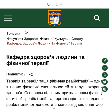
Основна
Перейти
UK
EN
навіґація
до
основного
Пош
вмісту
Рядок
Головна
навіґації
Факультет Здоров’я, Фізичної Культури І Спорту
Кафедра Здоров’я Людини Та Фізичної Терапії
Кафедра здоров’я людини та
soc
фізичної терапії
lin
soc
lin
Поділитись
soc
lin
Терапія та реабілітація (Фізична реабілітація) – одна
soc
з нових фахових спеціальностей у галузі охорони
lin
soc
здоров’я. Основним цільовим призначенням фахівці
lin
фізичної реабілітації є організація та надання
реабілітаційної допомоги з метою відновлення або