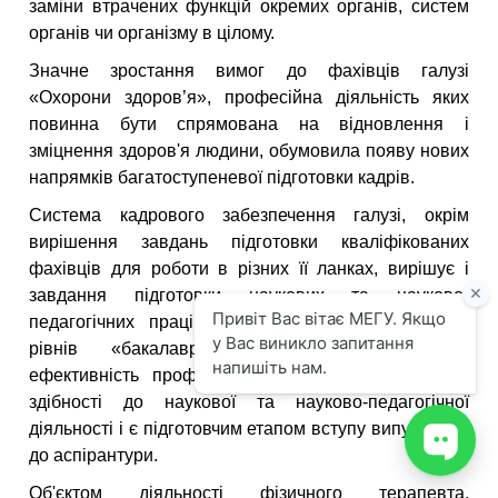
заміни втрачених функцій окремих органів, систем
органів чи організму в цілому.
Значне зростання вимог до фахівців галузі
«Охорони здоров’я», професійна діяльність яких
повинна бути спрямована на відновлення і
зміцнення здоров'я людини, обумовила появу нових
напрямків багатоступеневої підготовки кадрів.
Система кадрового забезпечення галузі, окрім
вирішення завдань підготовки кваліфікованих
фахівців для роботи в різних її ланках, вирішує і
завдання підготовки наукових та науково-
педагогічних працівників. Впровадження освітніх
рівнів «бакалавр» і «магістр» підвищує
ефективність професійного відбору тих, хто має
здібності до наукової та науково-педагогічної
діяльності і є підготовчим етапом вступу випускників
до аспірантури.
Об'єктом діяльності фізичного терапевта,